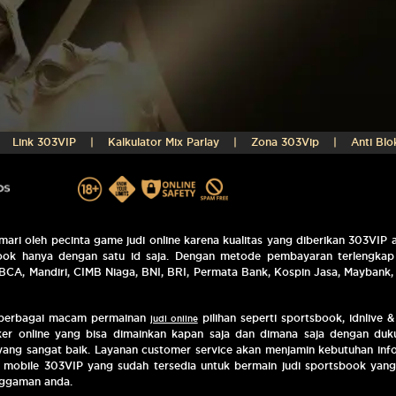
Link 303VIP
|
Kalkulator Mix Parlay
|
Zona 303Vip
|
Anti Blo
ari oleh pecinta game judi online karena kualitas yang diberikan 303VIP 
book hanya dengan satu id saja. Dengan metode pembayaran terlengkap
 BCA, Mandiri, CIMB Niaga, BNI, BRI, Permata Bank, Kospin Jasa, Maybank,
 berbagai macam permainan
pilihan seperti sportsbook, idnlive & 
judi online
oker online yang bisa dimainkan kapan saja dan dimana saja dengan du
yang sangat baik. Layanan customer service akan menjamin kebutuhan inf
i mobile 303VIP yang sudah tersedia untuk bermain judi sportsbook yang
nggaman anda.