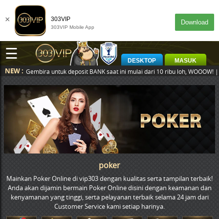
×
303VIP
Download
303VIP Mobile App
☰
DESKTOP
MASUK
NEW :
!! Kabar Gembira untuk deposit BANK saat ini mulai dari 10 ribu loh, WOOOW
poker
Mainkan Poker Online di vip303 dengan kualitas serta tampilan terbaik!
Anda akan dijamin bermain Poker Online disini dengan keamanan dan
kenyamanan yang tinggi, serta pelayanan terbaik selama 24 jam dari
Customer Service kami setiap harinya.